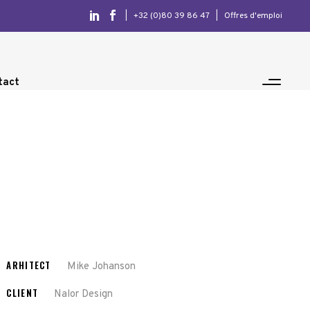
|
+32 (0)80 39 86 47
|
Offres d'emploi
tact
ARHITECT
Mike Johanson
CLIENT
Nalor Design