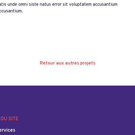
atis unde omni siste natus error sit voluptatem accusantium
accusantium.
Retour aux autres projets
DU SITE
ervices