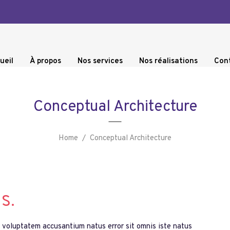
ueil
À propos
Nos services
Nos réalisations
Con
Conceptual Architecture
Home
/
Conceptual Architecture
s.
it voluptatem accusantium natus error sit omnis iste natus