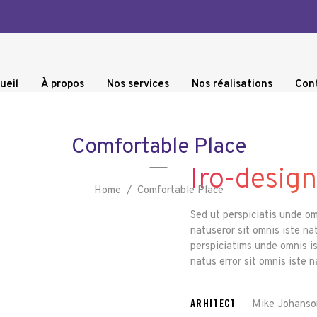
ueil
À propos
Nos services
Nos réalisations
Con
Comfortable Place
Iro-design
Home
/
Comfortable Place
Sed ut perspiciatis unde o
natuseror sit omnis iste na
perspiciatims unde omnis i
natus error sit omnis iste 
ARHITECT
Mike Johanso