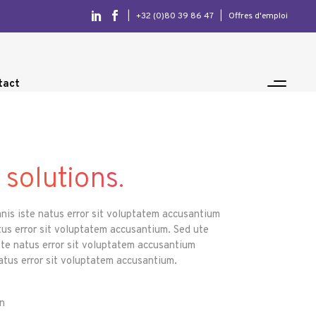
|
+32 (0)80 39 86 47
|
Offres d'emploi
tact
 solutions.
mnis iste natus error sit voluptatem accusantium
tus error sit voluptatem accusantium. Sed ute
ste natus error sit voluptatem accusantium
natus error sit voluptatem accusantium.
n