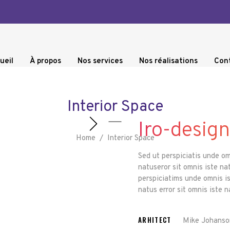
ueil
À propos
Nos services
Nos réalisations
Con
Interior Space
Iro-design
Home
/
Interior Space
Sed ut perspiciatis unde o
natuseror sit omnis iste na
perspiciatims unde omnis i
natus error sit omnis iste 
ARHITECT
Mike Johanso