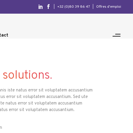
|
+32 (0)80 39 86 47
|
Offres d'emploi
tact
 solutions.
mnis iste natus error sit voluptatem accusantium
tus error sit voluptatem accusantium. Sed ute
ste natus error sit voluptatem accusantium
natus error sit voluptatem accusantium.
n