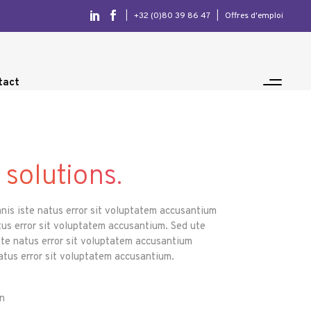
|
+32 (0)80 39 86 47
|
Offres d'emploi
tact
 solutions.
mnis iste natus error sit voluptatem accusantium
tus error sit voluptatem accusantium. Sed ute
ste natus error sit voluptatem accusantium
natus error sit voluptatem accusantium.
n