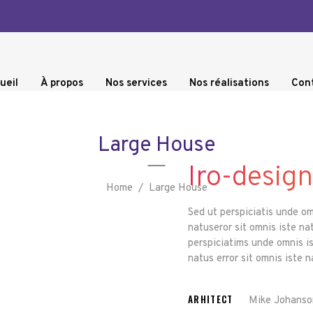
ueil
À propos
Nos services
Nos réalisations
Con
Large House
Iro-design
Home
/
Large House
Sed ut perspiciatis unde o
natuseror sit omnis iste na
perspiciatims unde omnis i
natus error sit omnis iste 
ARHITECT
Mike Johanso