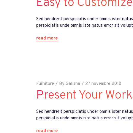
Easy to Customize
Sed hendrerit perspiciatis under omnis ister natu
perspiciatis unde omnis iste natus error sit volup
read more
Furniture
By
Galisha
27 novembre 2018
Present Your Work 
Sed hendrerit perspiciatis under omnis ister natu
perspiciatis unde omnis iste natus error sit volup
read more