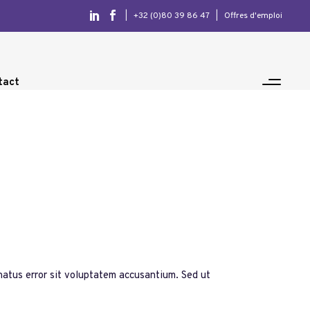
|
+32 (0)80 39 86 47
|
Offres d'emploi
tact
natus error sit voluptatem accusantium. Sed ut