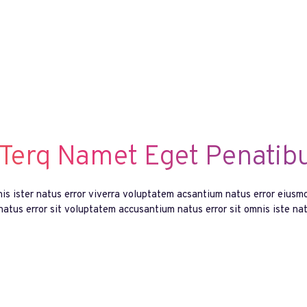
s Terq Namet Eget Penatib
nis ister natus error viverra voluptatem acsantium natus error eiusm
natus error sit voluptatem accusantium natus error sit omnis iste n