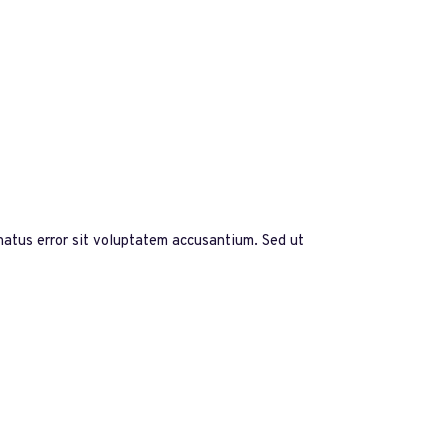
natus error sit voluptatem accusantium. Sed ut