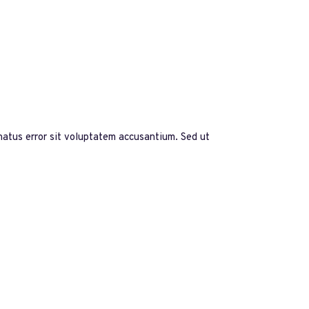
natus error sit voluptatem accusantium. Sed ut