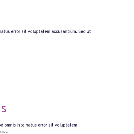
natus error sit voluptatem accusantium. Sed ut
is
od omnis iste natus error sit voluptatem
atus