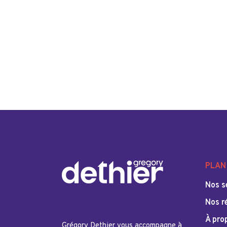
PLAN 
Nos s
Nos r
À pro
Grégory Dethier vous accompagne à