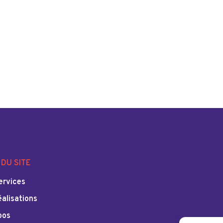
DU SITE
ervices
éalisations
pos