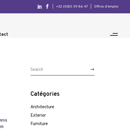
|
+32 (0)80 39 86 47
|
Offres d'emploi
tact
Search
for:
Catégories
Architecture
Exterior
mnis
Furniture
um