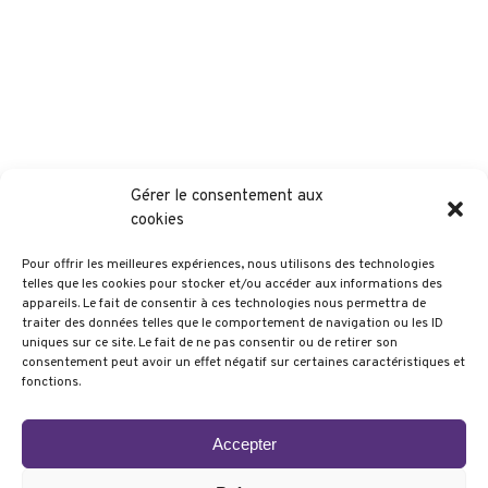
Our History
Our Process
Gérer le consentement aux
cookies
Our Projects
Pour offrir les meilleures expériences, nous utilisons des technologies
telles que les cookies pour stocker et/ou accéder aux informations des
appareils. Le fait de consentir à ces technologies nous permettra de
traiter des données telles que le comportement de navigation ou les ID
Pages
uniques sur ce site. Le fait de ne pas consentir ou de retirer son
Our Partners
Abbaye
consentement peut avoir un effet négatif sur certaines caractéristiques et
fonctions.
Sed ut perspiciatis unde omnis iste natue
ror sit voluptatem accusa ntium natus ero
Accepter
CLIENT
Nom du client